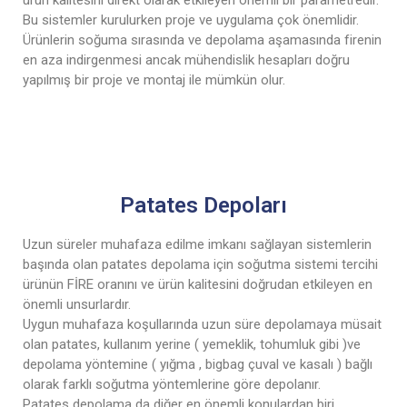
ürün kalitesini direkt olarak etkileyen önemli bir parametredir.
Bu sistemler kurulurken proje ve uygulama çok önemlidir.
Ürünlerin soğuma sırasında ve depolama aşamasında firenin
en aza indirgenmesi ancak mühendislik hesapları doğru
yapılmış bir proje ve montaj ile mümkün olur.
Patates Depoları
Uzun süreler muhafaza edilme imkanı sağlayan sistemlerin
başında olan patates depolama için soğutma sistemi tercihi
ürünün FİRE oranını ve ürün kalitesini doğrudan etkileyen en
önemli unsurlardır.
Uygun muhafaza koşullarında uzun süre depolamaya müsait
olan patates, kullanım yerine ( yemeklik, tohumluk gibi )ve
depolama yöntemine ( yığma , bigbag çuval ve kasalı ) bağlı
olarak farklı soğutma yöntemlerine göre depolanır.
Patates depolama da diğer en önemli konulardan biri