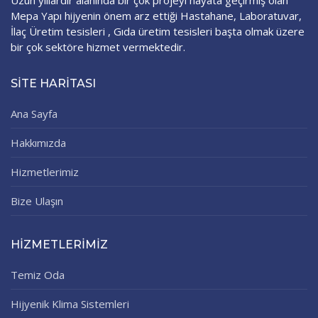
Uzun yıllardır alanında bir çok projeyi hayata geçirmiş olan
Mepa Yapı hijyenin önem arz ettiği Hastahane, Laboratuvar,
İlaç Üretim tesisleri , Gıda üretim tesisleri başta olmak üzere
bir çok sektöre hizmet vermektedir.
SITE HARITASI
Ana Sayfa
Hakkımızda
Hizmetlerimiz
Bize Ulaşın
HİZMETLERİMİZ
Temiz Oda
Hijyenik Klima Sistemleri